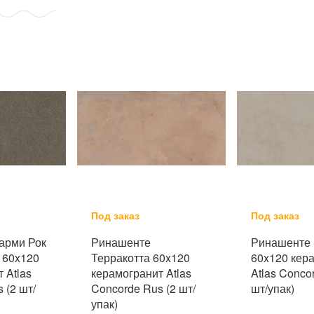
Под заказ
Под заказ
арми Рок
Ринашенте
Ринашенте 
 60x120
Терракотта 60x120
60x120 кер
 Atlas
керамогранит Atlas
Atlas Conco
 (2 шт/
Concorde Rus (2 шт/
шт/упак)
упак)