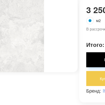
3 25
м2
В рассроч
Итого:
Ку
Бренд:
I