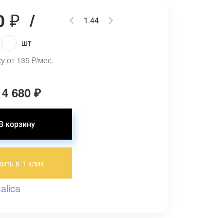
0
₽
/
шт
ку от 135
₽
/мес.
 4 680
₽
пить в 1 клик
talica