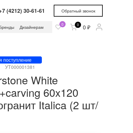
+7 (4212) 30-61-61
Обратный звонок
0
0
0 ₽
Бренды
Дизайнерам
я поступление
УТ000001381
stone White
a+carving 60x120
гранит Italica (2 шт/