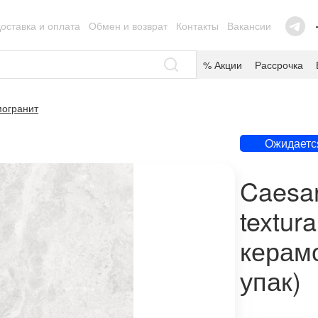
оставка и оплата
Обмен и возврат
Контакты
Вакансии
% Акции
Рассрочка
огранит
Ожидаетс
Caesar
textur
керамо
упак)