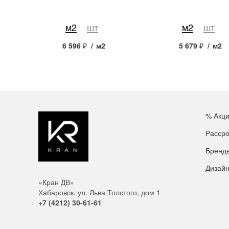
м2
шт
м2
шт
6 596
₽
/
м2
5 679
₽
/
м2
% Акц
Рассро
Бренд
Дизай
«Кран ДВ»
Хабаровск, ул. Льва Толстого, дом 1
+7 (4212) 30-61-61