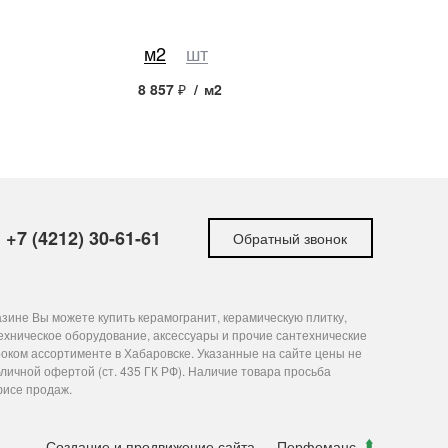
м2
шт
м2
шт
8 857
₽
/
м2
6 596
₽
/
м
+7 (4212) 30-61-61
Обратный звонок
зине Вы можете купить керамогранит, керамическую плитку,
ехническое оборудование, аксессуары и прочие сантехнические
оком ассортименте в Хабаровске. Указанные на сайте цены не
личной офертой (ст. 435 ГК РФ). Наличие товара просьба
фисе продаж.
Создание и продвижение сайта
— Перфоманс