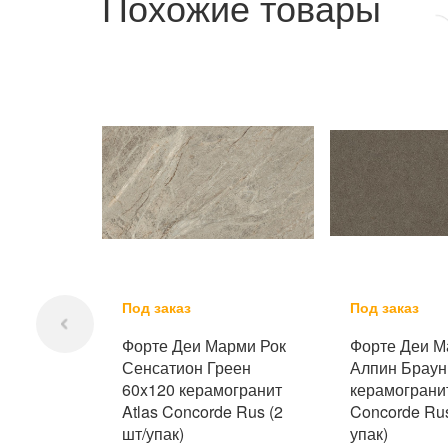
Похожие товары
Под заказ
Под заказ
Форте Деи Марми Рок
Форте Деи М
Сенсатион Греен
Алпин Браун
60x120 керамогранит
керамогранит
Atlas Concorde Rus (2
Concorde Rus
шт/упак)
упак)