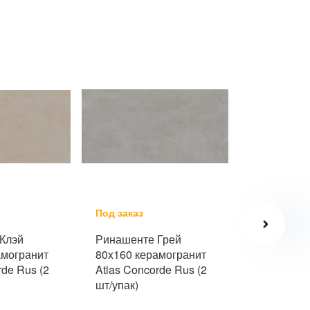
Под заказ
Под заказ
Клэй
Ринашенте Грей
Форте Деи
амогранит
80x160 керамогранит
Венариа Г
rde Rus (2
Atlas Concorde Rus (2
керамогран
шт/упак)
Concorde R
упак)