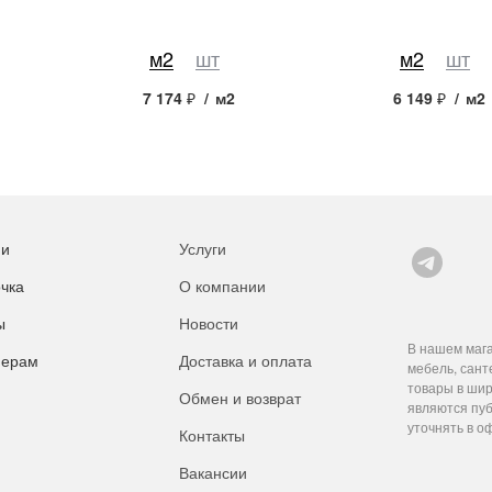
м2
шт
м2
шт
7 174
₽
/
м2
6 149
₽
/
м2
ии
Услуги
чка
О компании
ы
Новости
В нашем мага
нерам
Доставка и оплата
мебель, сант
товары в шир
Обмен и возврат
являются пуб
уточнять в о
Контакты
Вакансии