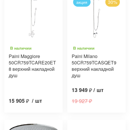
30%
акция
В наличии
В наличии
Paini Maggiore
Paini Milano
50CR759TCARE20ET
50CR759TCASQET9
8 верхний накладной
верхний накладной
душ
душ
13 949
₽
/
шт
15 905
₽
/
шт
19 927
₽