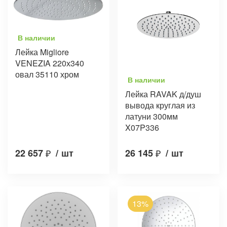
В наличии
Лейка Migliore
VENEZIA 220х340
овал 35110 хром
В наличии
Лейка RAVAK д/душ
вывода круглая из
латуни 300мм
X07P336
22 657
₽
/
шт
26 145
₽
/
шт
13%