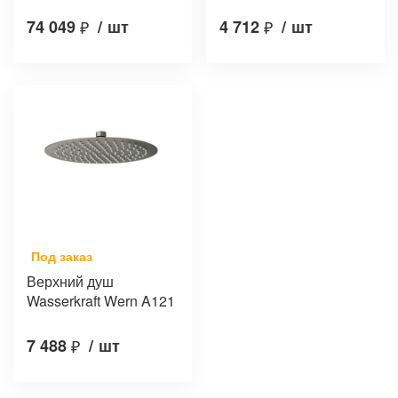
74 049
₽
/
шт
4 712
₽
/
шт
Под заказ
Верхний душ
Wasserkraft Wern A121
7 488
₽
/
шт