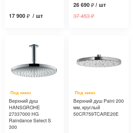
26 690
₽
/
шт
17 900
₽
/
шт
37 453
₽
Под заказ
Под заказ
Верхний душ
Верхний душ Paini 200
HANSGROHE
мм, круглый
27337000 HG
50CR759TCARE20E
Raindance Select S
300