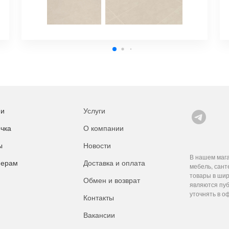
ии
Услуги
чка
О компании
ы
Новости
В нашем мага
нерам
Доставка и оплата
мебель, сант
товары в шир
Обмен и возврат
являются пуб
уточнять в о
Контакты
Вакансии