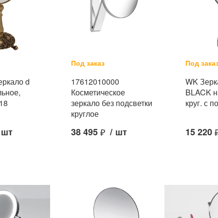
Под заказ
Под зака
Зеркало d
17612010000
WK Зерк
льное,
Косметическое
BLACK н
18
зеркало без подсветки
круг. с п
круглое
шт
38 495
₽
/
шт
15 220