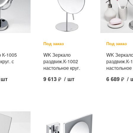
Под заказ
Под заказ
 К-1005
WK Зеркало
WK Зеркал
круг. с
раздвиж.К-1002
раздвиж.К-
настольное круг.
настольное 
шт
9 613
₽
/
шт
6 689
₽
/