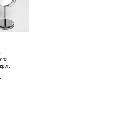
о
1003
круг.
шт