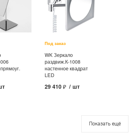
Под заказ
о
WK Зеркало
1006
раздвиж.К-1008
 прямоуг.
настенное квадрат
LED
шт
29 410
₽
/
шт