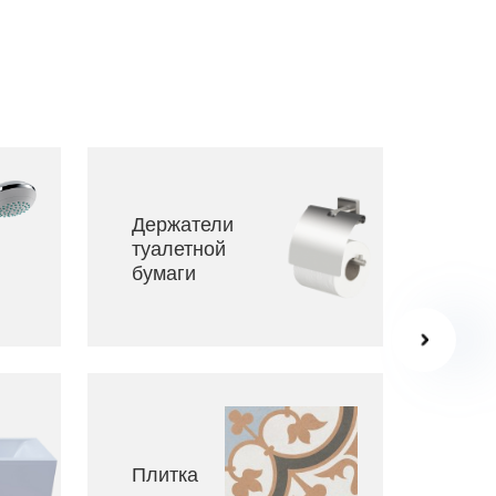
Держатели
Сме
туалетной
для
бумаги
Инс
Плитка
для 