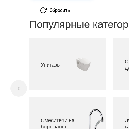
Популярные категор
С
Унитазы
д
Смесители на
Д
борт ванны
к