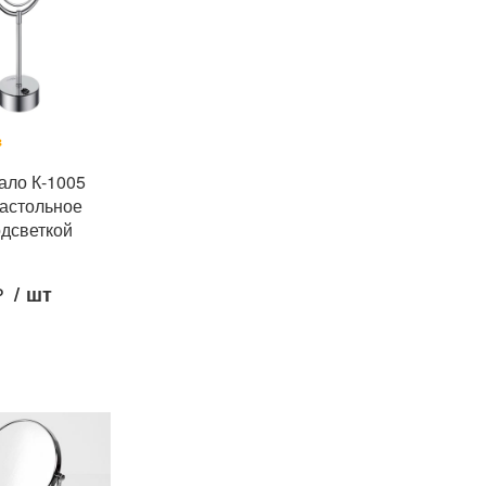
з
ало К-1005
астольное
одсветкой
₽
/
шт