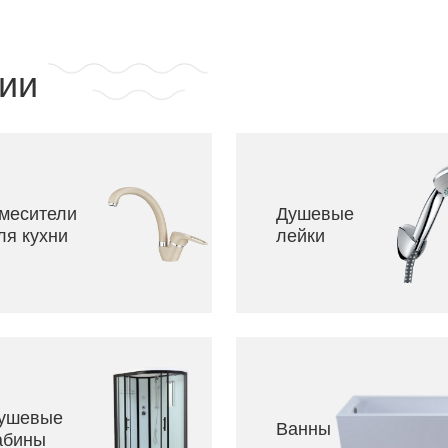
ии
месители
Душевые
ля кухни
лейки
ушевые
Ванны
абины