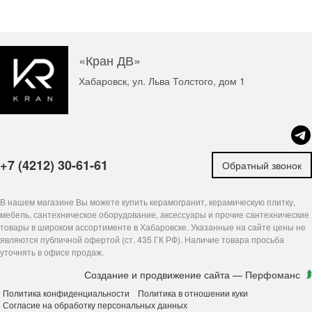
«Кран ДВ»
Хабаровск, ул. Льва Толстого, дом 1
+7 (4212) 30-61-61
Обратный звонок
В нашем магазине Вы можете купить керамогранит, керамическую плитку,
мебель, сантехническое оборудование, аксессуары и прочие сантехнические
товары в широком ассортименте в Хабаровске. Указанные на сайте цены не
являются публичной офертой (ст. 435 ГК РФ). Наличие товара просьба
уточнять в офисе продаж.
Создание и продвижение сайта
— Перфоманс
Политика конфиденциальности
Политика в отношении куки
Согласие на обработку персональных данных