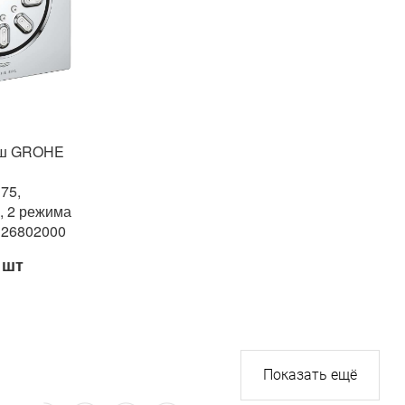
уш GROHE
 75,
, 2 режима
м 26802000
шт