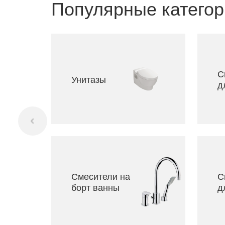
Популярные категор
С
Унитазы
д
Смесители на
С
борт ванны
д