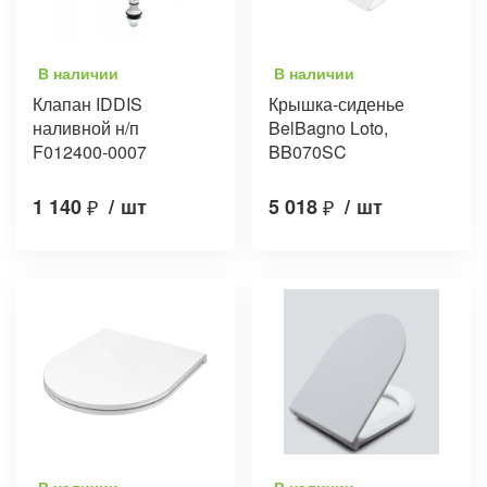
В наличии
В наличии
Клапан IDDIS
Крышка-сиденье
наливной н/п
BelBagno Loto,
F012400-0007
BB070SC
1 140
₽
/
шт
5 018
₽
/
шт