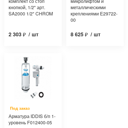
комплект со стоп
микролифтом и
кнопкой, 1/2" арт.
металлическими
SA2000 1/2" CHROM
креплениями E29722-
00
2 303
₽
/
шт
8 625
₽
/
шт
Под заказ
Арматура IDDIS б/п 1-
уровень F012400-05