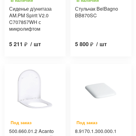
В наличии
В наличии
Сиденье д/унитаза
Стульчак BelBagno
AM.PM Spirit V2.0
BB870SC
C707857WH с
микролифтом
5 211
₽
/
шт
5 800
₽
/
шт
Под заказ
Под заказ
500.660.01.2 Acanto
8.9170.1.300.000.1