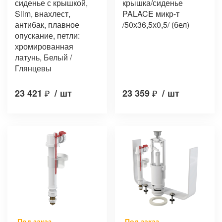
сиденье с крышкой,
крышка/сиденье
Slim, внахлест,
PALACE микр-т
антибак, плавное
/50х36,5х0,5/ (бел)
опускание, петли:
хромированная
латунь, Белый /
Глянцевы
23 421
₽
/
шт
23 359
₽
/
шт
Под заказ
Под заказ