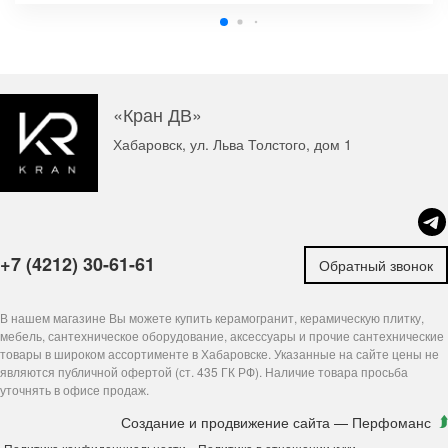
«Кран ДВ»
Хабаровск, ул. Льва Толстого, дом 1
+7 (4212) 30-61-61
Обратный звонок
В нашем магазине Вы можете купить керамогранит, керамическую плитку,
мебель, сантехническое оборудование, аксессуары и прочие сантехнические
товары в широком ассортименте в Хабаровске. Указанные на сайте цены не
являются публичной офертой (ст. 435 ГК РФ). Наличие товара просьба
уточнять в офисе продаж.
Создание и продвижение сайта
— Перфоманс