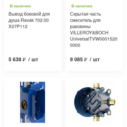
В наличии
В наличии
Вывод боковой для
Скрытая часть
душа Ravak 702.00
смеситель для
X07P112
раковины
VILLEROY&BOCH
UniversalTVW0001520
0000
5 638
₽
/
шт
9 085
₽
/
шт