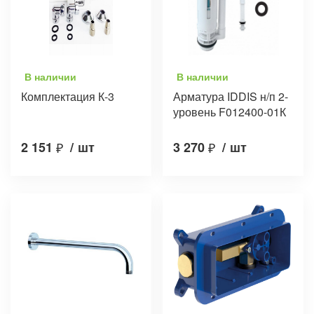
В наличии
В наличии
Комплектация К-3
Арматура IDDIS н/п 2-
уровень F012400-01К
2 151
₽
/
шт
3 270
₽
/
шт