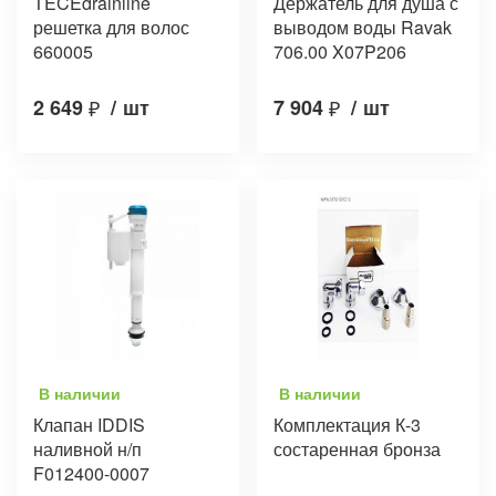
TECEdrainline
Держатель для душа с
решетка для волос
выводом воды Ravak
660005
706.00 X07P206
2 649
₽
/
шт
7 904
₽
/
шт
В наличии
В наличии
Клапан IDDIS
Комплектация К-3
наливной н/п
состаренная бронза
F012400-0007