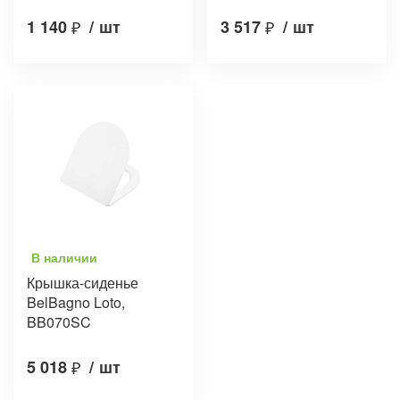
1 140
₽
/
шт
3 517
₽
/
шт
В наличии
Крышка-сиденье
BelBagno Loto,
BB070SC
5 018
₽
/
шт