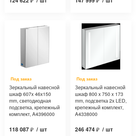
124 622
₽
/
шт
147 999
₽
/
шт
Под заказ
Под заказ
Зеркальный навесной
Зеркальный навесной
шкаф 607x 46x150
шкаф 800 x 750 x 173
mm, светодиодная
mm, подсветка 2x LED,
подсветка, крепежный
крепежный комплект,
комплект, A4396000
A4338000
118 087
₽
/
шт
246 474
₽
/
шт