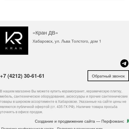
«Кран ДВ»
Хабаровск, ул. Льва Толстого, дом 1
+7 (4212) 30-61-61
Обратный звонок
В нашем магазине Вы можете купить керамогранит, керамическую плитку,
мебель, сантехническое оборудование, аксессуары и прочие сантехнические
товары в широком ассортименте в Хабаровске. Указанные на сайте цены не
являются публичной офертой (ст. 435 ГК РФ). Наличие товара просьба
уточнять в офисе продаж.
Создание и продвижение сайта
— Перфоманс
Политика конфиденциальности
Политика в отношении куки