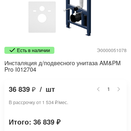
Есть в наличии
Э0000051078
Инсталяция д/подвесного унитаза AM&PM
Pro I012704
36 839
/
шт
₽
В рассрочку от 1 534
₽
/мес.
Итого: 36 839
₽