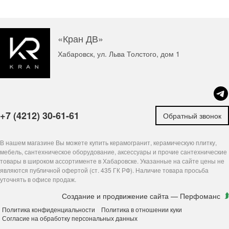
«Кран ДВ»
Хабаровск, ул. Льва Толстого, дом 1
+7 (4212) 30-61-61
Обратный звонок
В нашем магазине Вы можете купить керамогранит, керамическую плитку,
мебель, сантехническое оборудование, аксессуары и прочие сантехнические
товары в широком ассортименте в Хабаровске. Указанные на сайте цены не
являются публичной офертой (ст. 435 ГК РФ). Наличие товара просьба
уточнять в офисе продаж.
Создание и продвижение сайта
— Перфоманс
Политика конфиденциальности
Политика в отношении куки
Согласие на обработку персональных данных