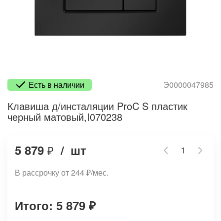
Есть в наличии
Э0000047985
Клавиша д/инсталяции ProC S пластик
черный матовый,I070238
5 879
/
шт
₽
В рассрочку от 244
₽
/мес.
Итого: 5 879
₽