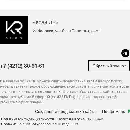
«Кран ДВ»
Хабаровск, ул. Льва Толстого, дом 1
+7 (4212) 30-61-61
Обратный звонок
В нашем магазине Вы можете купить керамогранит, керамическую плитку,
мебель, сантехническое оборудование, аксессуары и прочие сантехнические
товары в широком ассортименте в Хабаровске. Указанные на сайте цены не
являются публичной офертой (ст. 435 ГК РФ). Наличие товара просьба
уточнять в офисе продаж.
Создание и продвижение сайта
— Перфоманс
Политика конфиденциальности
Политика в отношении куки
Согласие на обработку персональных данных