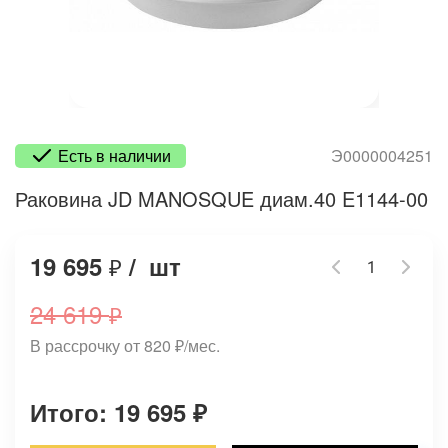
Есть в наличии
Э0000004251
Раковина JD MANOSQUE диам.40 E1144-00
19 695
/
шт
₽
24 619
₽
В рассрочку от 820
₽
/мес.
Итого: 19 695
₽