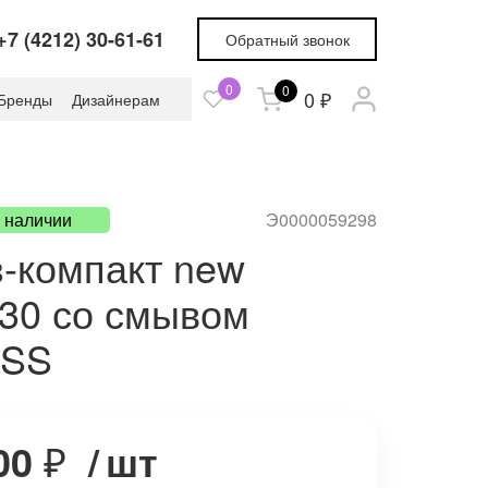
+7 (4212) 30-61-61
Обратный звонок
0
0
0 ₽
Бренды
Дизайнерам
в наличии
Э0000059298
з-компакт new
30 со смывом
ESS
00
₽
/
шт