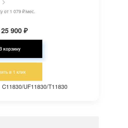
у от 1 079
₽
/мес.
 25 900
₽
пить в 1 клик
: C11830/UF11830/T11830