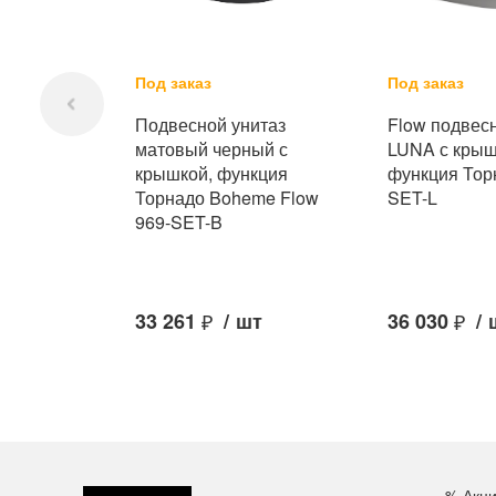
Под заказ
Под заказ
Подвесной унитаз
Flow подвес
матовый черный с
LUNA с крыш
крышкой, функция
функция Тор
Торнадо Boheme Flow
SET-L
969-SET-B
33 261
₽
/
шт
36 030
₽
/
% Акц