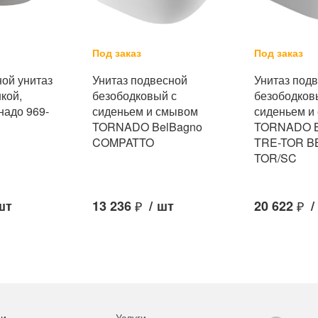
Под заказ
Под заказ
ной унитаз
Унитаз подвесной
Унитаз под
кой,
безободковый с
безободков
надо 969-
сиденьем и смывом
сиденьем и
TORNADO BelBagno
TORNADO B
COMPATTO
TRE-TOR B
TOR/SC
шт
13 236
₽
/
шт
20 622
₽
/
ии
Услуги