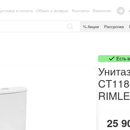
оставка и оплата
Обмен и возврат
Контакты
Вакансии
% Акции
Рассрочка
Есть 
Унита
CT118
RIML
25 9