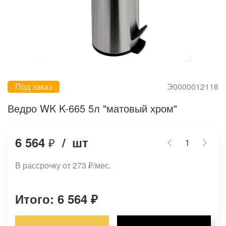
Под заказ
Э0000012118
Ведро WK K-665 5л "матовый хром"
6 564
/
шт
₽
В рассрочку от 273
₽
/мес.
Итого: 6 564
₽