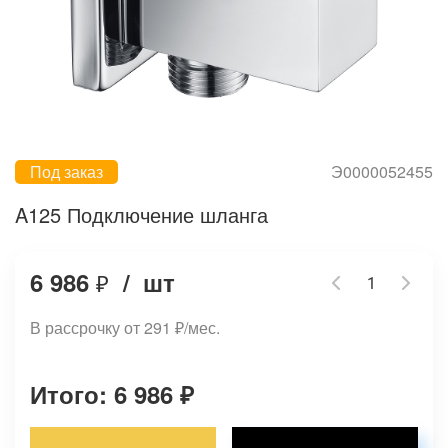
Под заказ
Э0000052455
A125 Подключение шланга
6 986
/
шт
₽
В рассрочку от 291
₽
/мес.
Итого: 6 986
₽