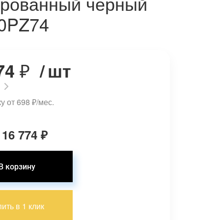
рованный черный
0PZ74
74
₽
/
шт
ку от 698
₽
/мес.
 16 774
₽
пить в 1 клик