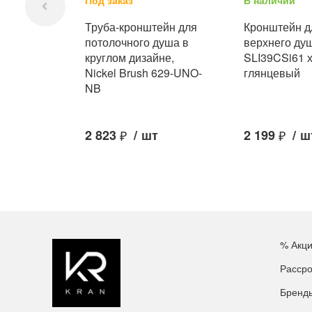
Под заказ
В наличии
Труба-кронштейн для
Кронштейн д
потолочного душа в
верхнего душ
круглом дизайне,
SLI39CSi61 
Nickel Brush 629-UNO-
глянцевый
NB
2 823
₽
/
шт
2 199
₽
/
ш
% Акц
Рассро
Бренд