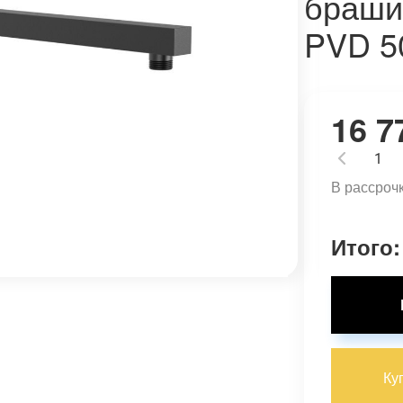
браши
PVD 5
16 7
В рассроч
Итого:
Ку