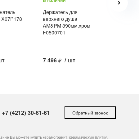
В наличии
В наличии
жатель
Держатель для
X07P571 
 X07P178
верхнего душа
боковой д
AM&PM 390мм,хром
702.20 че
F0500701
шт
7 496
₽
/
шт
5 715
₽
/
+7 (4212) 30-61-61
Обратный звонок
зине Вы можете купить керамогранит, керамическую плитку,