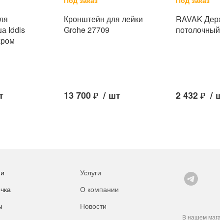
Под заказ
Под заказ
ля
Кронштейн для лейки
RAVAK Дер
а Iddis
Grohe 27709
потолочный
хром
т
13 700
₽
/
шт
2 432
₽
/
ии
Услуги
чка
О компании
ы
Новости
В нашем мага