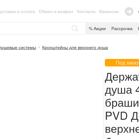
оставка и оплата
Обмен и возврат
Контакты
Вакансии
% Акции
Рассрочка
душевые системы
Кронштейны для верхнего душа
Под заказ
Держа
душа 4
браши
PVD Д
верхне