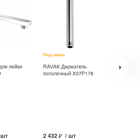
Под заказ
В наличии
для лейки
RAVAK Держатель
Держатель
9
потолочный X07P178
верхнего 
AM&PM 39
F0500701
шт
2 432
₽
/
шт
7 496
₽
/