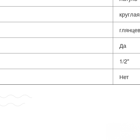
круглая
глянце
Да
1/2"
Нет