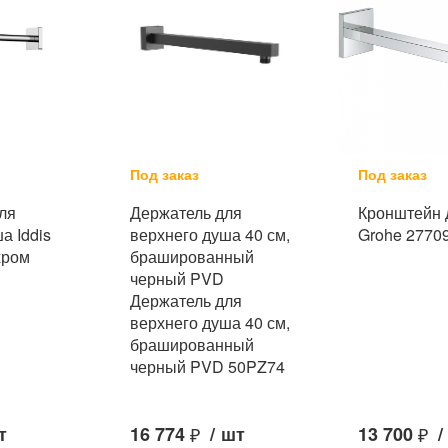
Под заказ
Под заказ
ля
Держатель для
Кронштейн 
а Iddis
верхнего душа 40 см,
Grohe 2770
хром
брашированный
черный PVD
Держатель для
верхнего душа 40 см,
брашированный
черный PVD 50PZ74
т
16 774
₽
/
шт
13 700
₽
/