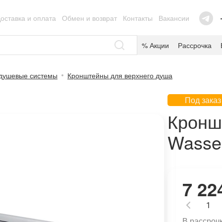
оставка и оплата
Обмен и возврат
Контакты
Вакансии
% Акции
Рассрочка
душевые системы
Кронштейны для верхнего душа
Под заказ
Кронш
Wasser
7 22
В рассроч