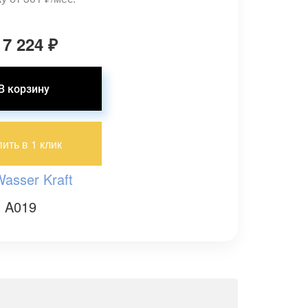
 7 224
₽
пить в 1 клик
asser Kraft
: A019