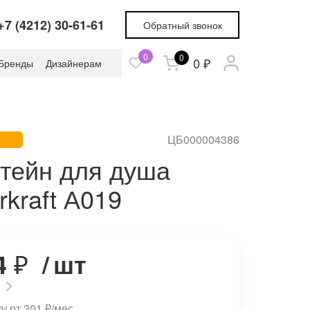
+7 (4212) 30-61-61
Обратный звонок
0
0
0 ₽
Бренды
Дизайнерам
ЦБ000004386
тейн для душа
kraft А019
4
₽
/
шт
ку от 301
₽
/мес.