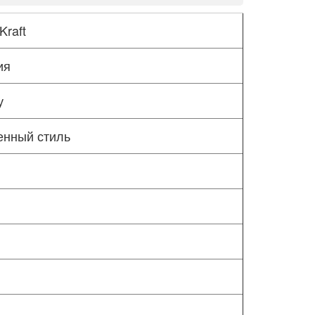
Kraft
ия
у
енный стиль