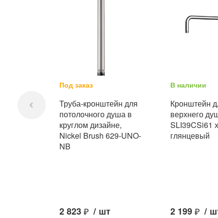
Под заказ
В наличии
Труба-кронштейн для
Кронштейн д
потолочного душа в
верхнего душ
круглом дизайне,
SLI39CSi61 
Nickel Brush 629-UNO-
глянцевый
NB
2 823
₽
/
шт
2 199
₽
/
ш