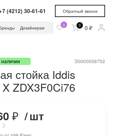
+7 (4212) 30-61-61
Обратный звонок
0
0
0 ₽
Бренды
Дизайнерам
в наличии
Э0000058752
я стойка Iddis
с X ZDX3F0Ci76
60
₽
/
шт
ку от 498
₽
/мес.