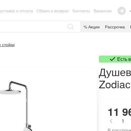
оставка и оплата
Обмен и возврат
Контакты
Вакансии
% Акции
Рассрочка
 стойки
Есть 
Душева
Zodia
11 9
В рассроч