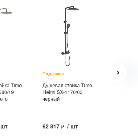
Под заказ
Под заказ
ойка Timo
Душевая стойка Timo
Душевая с
380/19
Helmi SX-1170/03
Saona SX-
лото
черный
никель
шт
62 817
₽
/
шт
72 838
₽