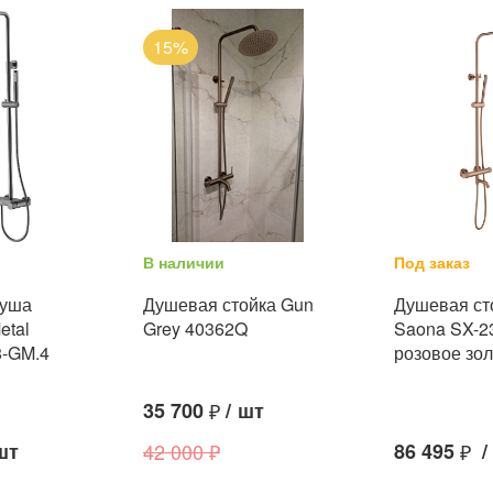
15%
В наличии
Под заказ
душа
Душевая стойка Gun
Душевая ст
etal
Grey 40362Q
Saona SX-2
8-GM.4
розовое зо
35 700
₽
/
шт
шт
42 000
₽
86 495
₽
/