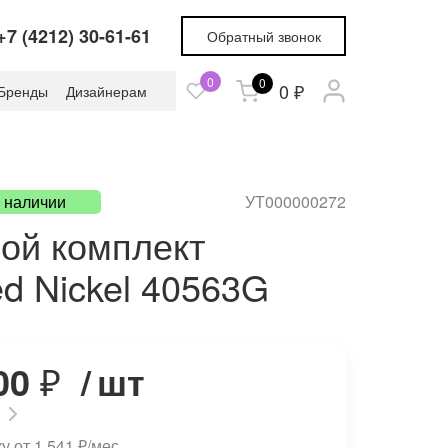
+7 (4212) 30-61-61
Обратный звонок
0
0
0 ₽
Бренды
Дизайнерам
в наличии
УТ000000272
ой комплект
d Nickel 40563G
00
₽
/
шт
у от 1 541
₽
/мес.