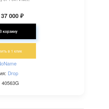
 37 000
₽
пить в 1 клик
NoName
ия:
Drop
: 40563G