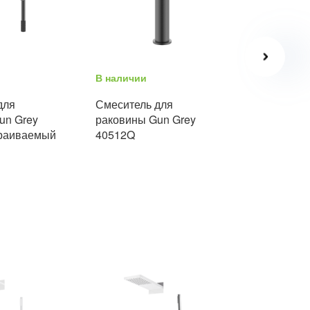
В наличии
В наличии
для
Смеситель для
Смеситель
un Grey
раковины Gun Grey
раковины 
раиваемый
40512Q
40511Q