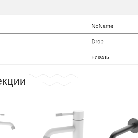
NoName
Drop
никель
екции