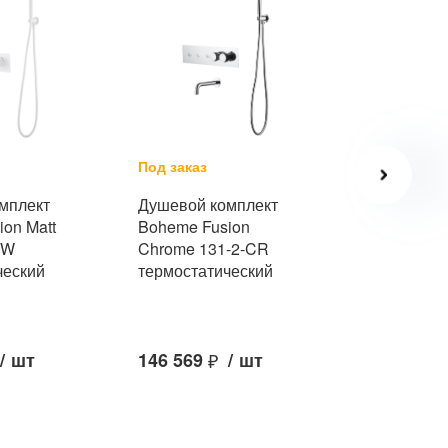
Под заказ
Под заказ
мплект
Душевой комплект
Душевой к
on Matt
Boheme Fusion
Boheme Fu
MW
Chrome 131-2-CR
130-2-MW
ческий
термостатический
/
шт
146 569
₽
/
шт
141 824
₽