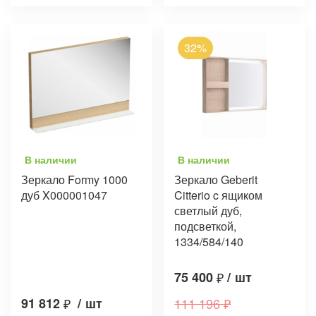
32%
В наличии
В наличии
Зеркало Formy 1000
Зеркало Geberit
дуб X000001047
Citterio c ящиком
светлый дуб,
подсветкой,
1334/584/140
75 400
₽
/
шт
91 812
₽
/
шт
111 196
₽