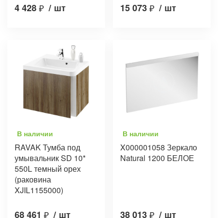
4 428
₽
/
шт
15 073
₽
/
шт
В наличии
В наличии
RAVAK Тумба под
X000001058 Зеркало
умывальник SD 10*
Natural 1200 БЕЛОЕ
550L темный орех
(раковина
XJIL1155000)
68 461
₽
/
шт
38 013
₽
/
шт