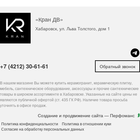
«Кран ДВ»
Хабаровск, ул. Льва Толстого, дом 1
+7 (4212) 30-61-61
Обратный звонок
В нашем магазине Вы можете купить керамогранит, керамическую плитку,
мебель, сантехническое оборудование, аксессуары и прочие сантехнические
товары в широком ассортименте в Хабаровске. Указанные на сайте цены не
являются публичной офертой (ст. 435 ГК РФ). Наличие товара просьба
уточнять в офисе продаж.
Создание и продвижение сайта
— Перфоманс
Политика конфиденциальности
Политика в отношении куки
Согласие на обработку персональных данных