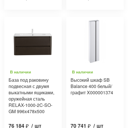
В наличии
В наличии
База под раковину
Высокий шкаф SB
подвесная с двумя
Balance 400 белый/
выкатными ящиками,
графит X000001374
оружейная сталь
RELAX-1000-2C-SO-
GM 996x478x500
76 184
₽
/
шт
70 741
₽
/
шт