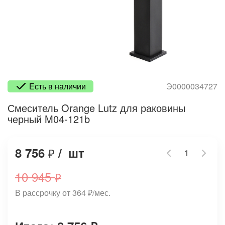
Есть в наличии
Э0000034727
Смеситель Orange Lutz для раковины
черный M04-121b
8 756
/
шт
₽
10 945
₽
В рассрочку от 364
₽
/мес.