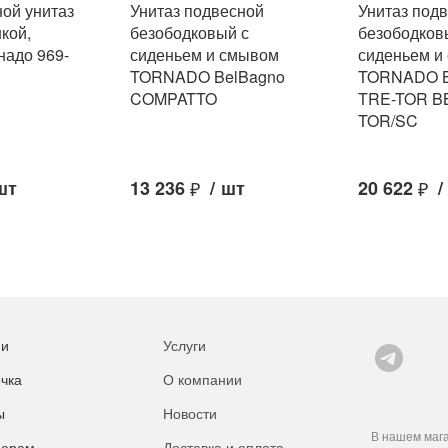
ной унитаз
Унитаз подвесной
Унитаз под
кой,
безободковый с
безободков
надо 969-
сиденьем и смывом
сиденьем и
TORNADO BelBagno
TORNADO B
COMPATTO
TRE-TOR B
TOR/SC
шт
13 236
₽
/
шт
20 622
₽
/
ии
Услуги
чка
О компании
ы
Новости
В нашем мага
нерам
Доставка и оплата