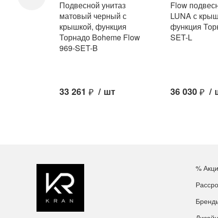
Подвесной унитаз
Flow подвес
матовый черный с
LUNA с крыш
крышкой, функция
функция Тор
Торнадо Boheme Flow
SET-L
969-SET-B
33 261
₽
/
шт
36 030
₽
/
% Акц
Рассро
Бренд
Дизай