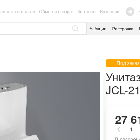
оставка и оплата
Обмен и возврат
Контакты
Вакансии
% Акции
Рассрочка
Под заказ
Унита
JCL-21
27 6
В рассрочк