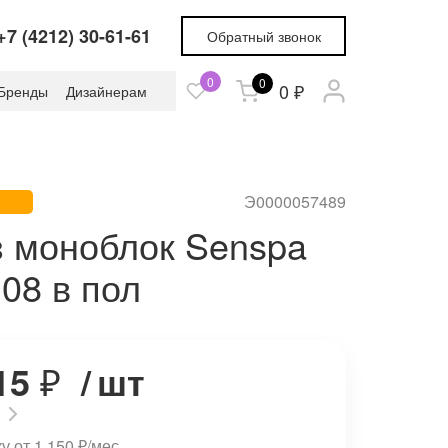
+7 (4212) 30-61-61
Обратный звонок
0
0
0 ₽
Бренды
Дизайнерам
Э0000057489
з моноблок Senspa
08 в пол
15
₽
/
шт
у от 1 150
₽
/мес.