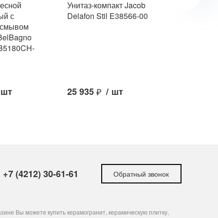
весной
Унитаз-компакт Jacob
Безободко
ый с
Delafon Stil E38566-00
подвесной
 смывом
CH9949 со
elBagno
RIMLESS
B5180CH-
10 000
₽
/
шт
25 935
₽
/
шт
17 000
₽
+7 (4212) 30-61-61
Обратный звонок
зине Вы можете купить керамогранит, керамическую плитку,