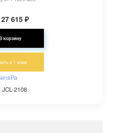
 27 615
₽
пить в 1 клик
SensPa
: JCL-2108