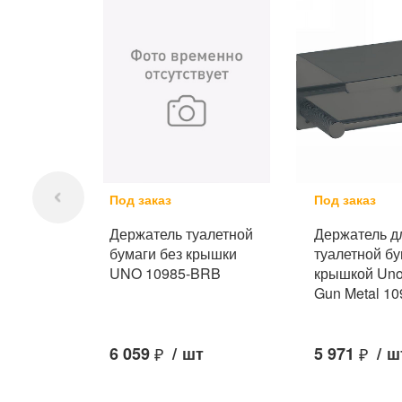
Под заказ
Под заказ
Держатель туалетной
Держатель д
бумаги без крышки
туалетной бу
UNO 10985-BRB
крышкой Uno
Gun Metal 1
6 059
₽
/
шт
5 971
₽
/
ш