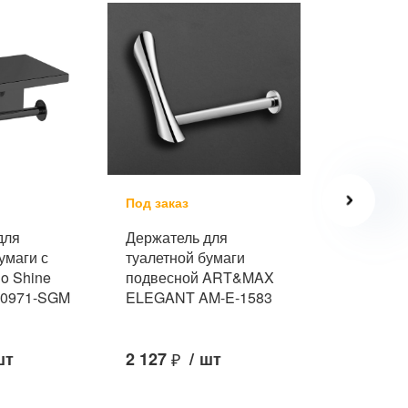
Под заказ
Под заказ
для
Держатель для
Держатель
умаги с
туалетной бумаги
туалетной 
o Shine
подвесной ART&MAX
Galagutti 
 10971-SGM
ELEGANT AM-E-1583
BN
шт
2 127
₽
/
шт
5 986
₽
/