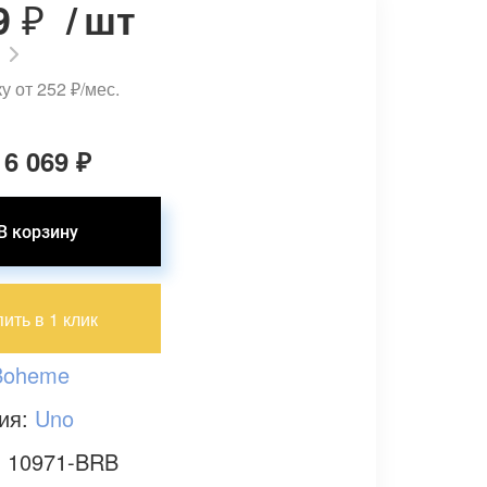
9
₽
/
шт
ку от 252
₽
/мес.
 6 069
₽
пить в 1 клик
Boheme
ия:
Uno
: 10971-BRB