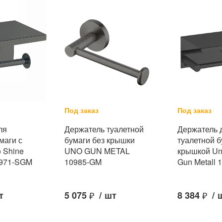
Под заказ
Под заказ
ля
Держатель туалетной
Держатель 
маги с
бумаги без крышки
туалетной б
 Shine
UNO GUN METAL
крышкой Un
0971-SGM
10985-GM
Gun Metall
т
5 075
₽
/
шт
8 384
₽
/