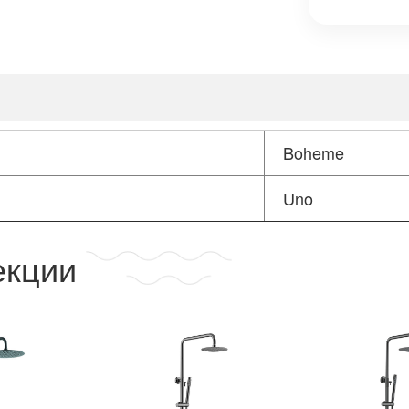
Boheme
Uno
екции