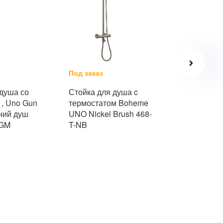
Под заказ
Под заказ
 душа со
Стойка для душа c
Стойка для
 , Uno Gun
термостатом Boheme
термостат
хний душ
UNO Nickel Brush 468-
UNO Matt G
-GM
T-NB
MG