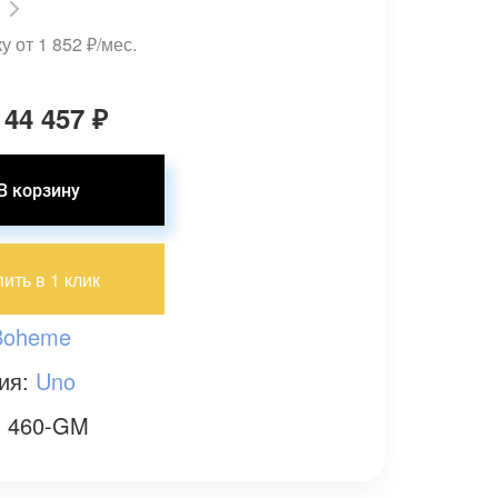
у от 1 852
₽
/мес.
 44 457
₽
пить в 1 клик
Boheme
ия:
Uno
: 460-GM