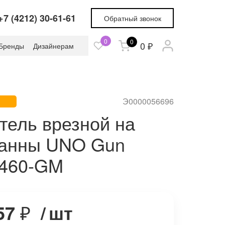
+7 (4212) 30-61-61
Обратный звонок
0
0
0 ₽
Бренды
Дизайнерам
Э0000056696
тель врезной на
ванны UNO Gun
 460-GM
57
₽
/
шт