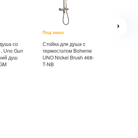
Под заказ
Под заказ
 душа со
Стойка для душа c
Стойка для
 , Uno Gun
термостатом Boheme
термостат
хний душ
UNO Nickel Brush 468-
UNO Matt G
-GM
T-NB
MG