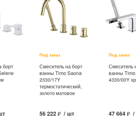
Под заказ
Под заказ
а борт
Смеситель на борт
Смеситель 
Selene
ванны Timo Saona
ванны Timo
ом
2330/17Y
4330/00Y х
термостатический,
золото матовое
шт
56 222
₽
/
шт
47 664
₽
/