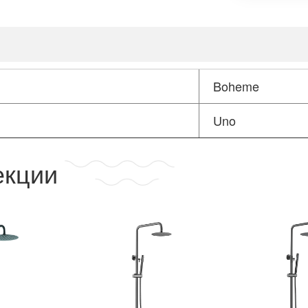
Boheme
Uno
екции