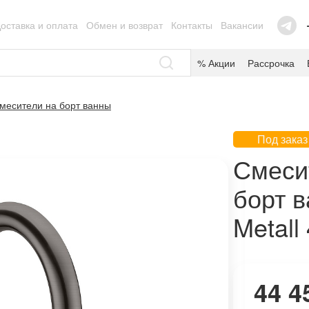
оставка и оплата
Обмен и возврат
Контакты
Вакансии
% Акции
Рассрочка
месители на борт ванны
Под заказ
Смеси
борт 
Metall
44 4