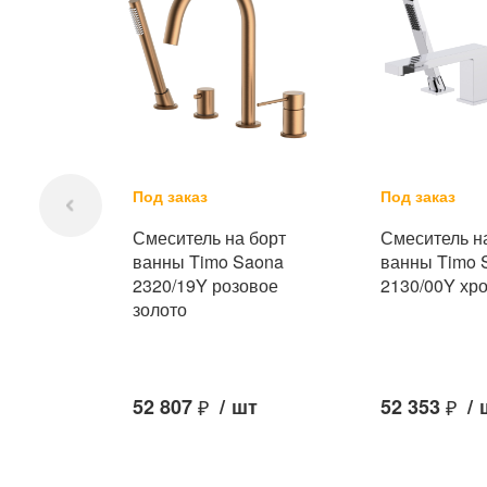
Под заказ
Под заказ
Смеситель на борт
Смеситель н
ванны Timo Saona
ванны Timo 
2320/19Y розовое
2130/00Y хр
золото
52 807
₽
/
шт
52 353
₽
/