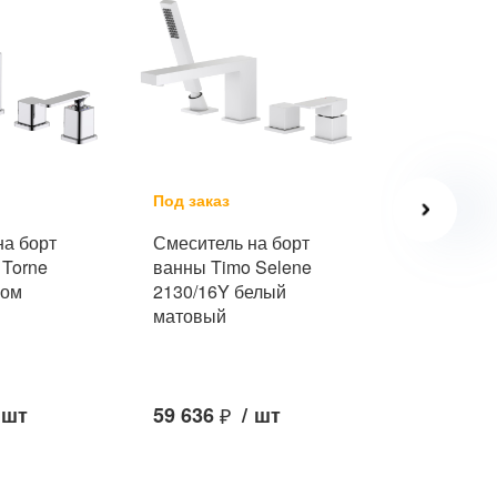
Под заказ
Под заказ
на борт
Смеситель на борт
Смеситель
 Torne
ванны Timo Selene
ванны Tim
ром
2130/16Y белый
2320/13Y н
матовый
шт
59 636
₽
/
шт
45 533
₽